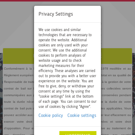
Privacy Settings
We use cookies and similar
technologies that are necessary to
operate the website. Additional
cookies are only used with your
consent. We use the additional
POLITIQUE DE CONFIDENTIALITÉ
cookies to perform analyses of
website usage and to check
marketing measures for their
Conformément à la loi «
Informatique et Libertés
» du 6 janvier 1978 modifiée et au
efficiency. These analyses are carried
out to provide you with a better user
Règlement européen
n°2016/679 du 27 avril 2016,
Centre Alsace Habitat
en sa qualité de
experience on the website. You are
Responsable de traitement
recueille
les
renseignements nécessaires
à la ges
tion de votre
free to give, deny, or withdraw your
contrat de bail
sur la base
de
l’exécution de celui
-
ci
.
Ces données collectées seront
consent at any time by using the
communiquées
aux personnes chargées de la Gestion
locati
ve
et
conservées
pendant
"cookie settings" link at the bottom
of each page. You can consent to our
toute la durée nécessaire au traitement, notamment pendant
toute la durée de votre
use of cookies by clicking "Agree".
contrat de bail
puis conformément aux durées de prescriptions légales applicables. Vous
Cookie policy
Cookie settings
pouvez accéder aux données vous concernant, les rectifier, demander leur effacement ou
exercer votre droit à la limitation du traitement de vos données et votre droit
d’opposition.
Pour exercer ces droits ou pour toute question relative au traitemen
t de
vos
données, vous pouvez contacter
Centre Alsace Habitat
par courriel